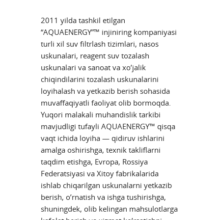
2011 yilda tashkil etilgan
“AQUAENERGY”™ injiniring kompaniyasi
turli xil suv filtrlash tizimlari, nasos
uskunalari, reagent suv tozalash
uskunalari va sanoat va xo’jalik
chiqindilarini tozalash uskunalarini
loyihalash va yetkazib berish sohasida
muvaffaqiyatli faoliyat olib bormoqda.
Yuqori malakali muhandislik tarkibi
mavjudligi tufayli AQUAENERGY™ qisqa
vaqt ichida loyiha — qidiruv ishlarini
amalga oshirishga, texnik takliflarni
taqdim etishga, Evropa, Rossiya
Federatsiyasi va Xitoy fabrikalarida
ishlab chiqarilgan uskunalarni yetkazib
berish, o’rnatish va ishga tushirishga,
shuningdek, olib kelingan mahsulotlarga