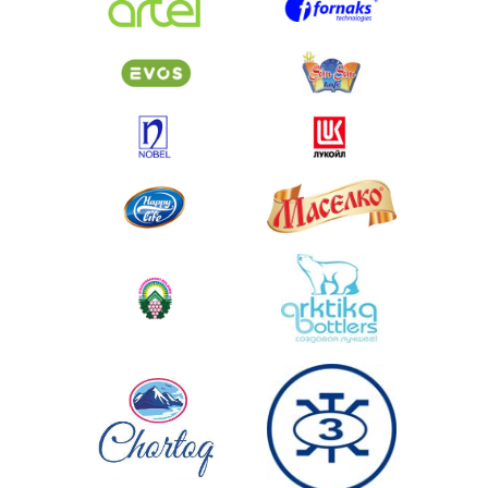
O’zbekiston, Toshk
Yakkasaroy tumani, Z
ko’chasi, 31-31a uy
info@aquaenergy.