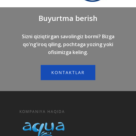
Buyurtma berish
Sizni qiziqtirgan savolingiz bormi? Bizga
qo'ng'iroq qiling, pochtaga yozing yoki
ofisimizga keling.
KONTAKTLAR
KOMPANIYA HAQIDA