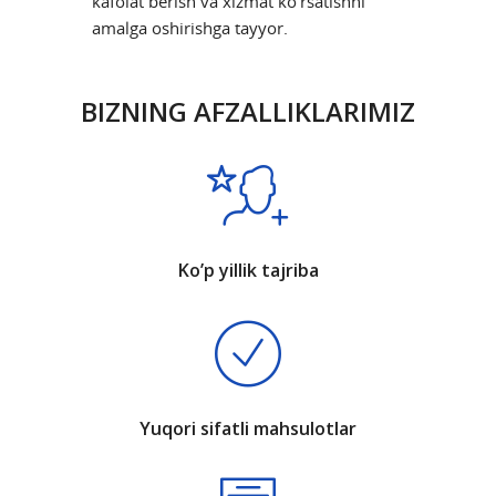
kafolat berish va xizmat ko’rsatishni
amalga oshirishga tayyor.
BIZNING AFZALLIKLARIMIZ
Ko’p yillik tajriba
Yuqori sifatli mahsulotlar