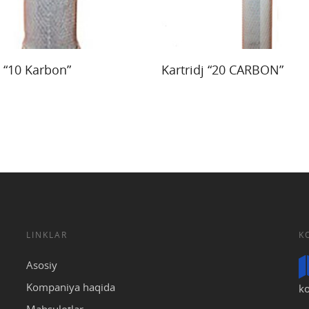
ore
Read More
j “10 Karbon”
Kartridj “20 CARBON”
LINKLAR
K
Asosiy
Kompaniya haqida
ko