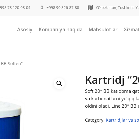
998 78 120-08-04
+998 90 326-87-88
O’zbekiston, Toshkent, Y
Asosiy
Kompaniya haqida
Mahsulotlar
Xizmat
 BB Soften”
Kartridj “
Soft 20″ BB katiobma qatr
va karbonatlarni yo’q qila
oldini oladi. Line 20″ B
Category:
Kartridjlar va s