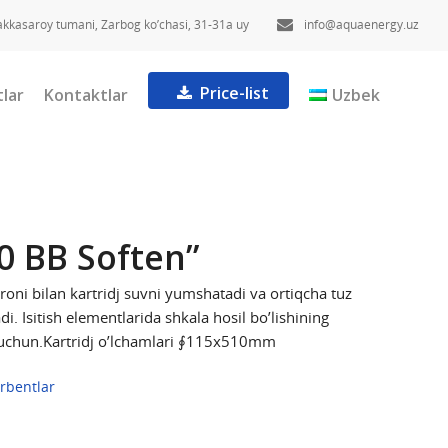
akkasaroy tumani, Zarbog ko’chasi, 31-31a uy
info@aquaenergy.uz
Price-list
lar
Kontaktlar
Uzbek
20 BB Soften”
oni bilan kartridj suvni yumshatadi va ortiqcha tuz
di. Isitish elementlarida shkala hosil bo’lishining
B uchun.Kartridj o’lchamlari ∮115x510mm
orbentlar