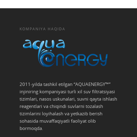
+998 78 120-08-03
+998 78 120-08-04
+998 90 326-87-88
KOMPANIYA HAQIDA
O’zbekiston, Toshk
Yakkasaroy tumani, Z
ko’chasi, 31-31a uy
info@aquaenergy.
2011-yilda tashkil etilgan “AQUAENERGY™”
injiniring kompaniyasi turli xil suv filtratsiyasi
tizimlari, nasos uskunalari, suvni qayta ishlash
reagentlari va chiqindi suvlarni tozalash
tizimlarini loyihalash va yetkazib berish
sohasida muvaffaqiyatli faoliyat olib
bormoqda.