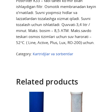
PostFilter K33 – faol taneli ko’mir bilan
ishlaydigan filtr. Osmotik membranadan keyin
o’rnatiladi. Suvni yoqimsiz hidlar va
lazzatlardan tozalashga xizmat qiladi. Suvni
tozalash uchun ishlatiladi. Quvvati-3,4 litr /
minut. Maks. bosim – 8,5 ATM. Maks.savdo
teskari osmos tizimlari uchun suv harorati –
52°C. ( Line, Active, Plus, Lux, RO-200) uchun.
Category:
Kartridjlar va sorbentlar
Related products