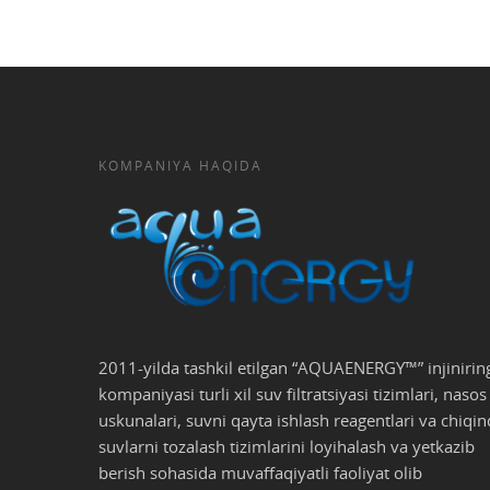
KOMPANIYA HAQIDA
2011-yilda tashkil etilgan “AQUAENERGY™” injinirin
kompaniyasi turli xil suv filtratsiyasi tizimlari, nasos
uskunalari, suvni qayta ishlash reagentlari va chiqin
suvlarni tozalash tizimlarini loyihalash va yetkazib
berish sohasida muvaffaqiyatli faoliyat olib