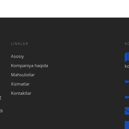
LINKLAR
K
Asosiy
Kompaniya haqida
ko
Mahsulotlar
Xizmatlar
Kontaktlar
g
di