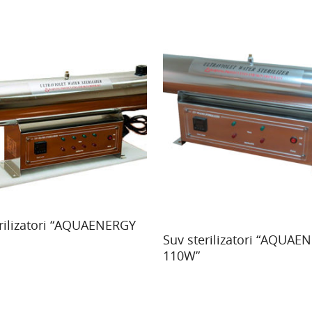
ore
erilizatori “AQUAENERGY
Read More
Suv sterilizatori “AQUAE
110W”