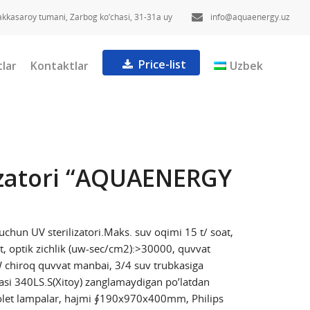
akkasaroy tumani, Zarbog ko’chasi, 31-31a uy
info@aquaenergy.uz
Price-list
lar
Kontaktlar
Uzbek
lizatori “AQUAENERGY
 uchun UV sterilizatori.Maks. suv oqimi 15 t/ soat,
t, optik zichlik (uw-sec/cm2):>30000, quvvat
hiroq quvvat manbai, 3/4 suv trubkasiga
nasi 340LS.S(Xitoy) zanglamaydigan po’latdan
iolet lampalar, hajmi ∮190x970x400mm, Philips