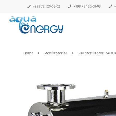
+998 78 120-08-02
+998 78 120-08-03
+
Home
Sterilizatorlar
Suv sterilizatori “A
Hit enter to search or ESC to close