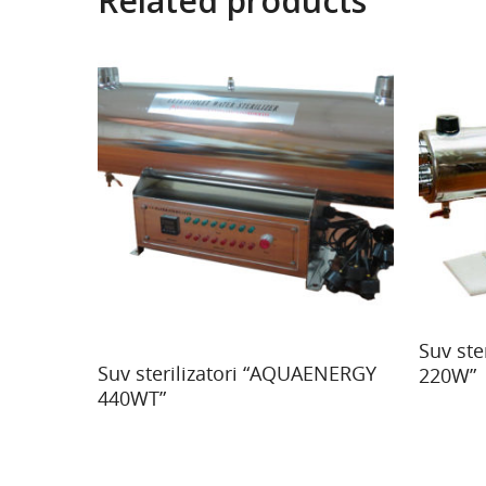
Related products
Read M
Suv st
Read More
Suv sterilizatori “AQUAENERGY
220W”
440WT”