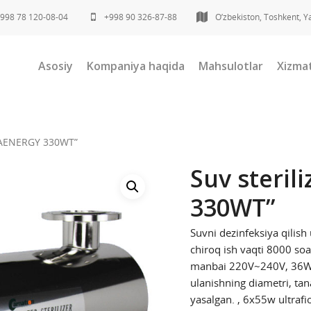
998 78 120-08-04
+998 90 326-87-88
O’zbekiston, Toshkent, Y
Asosiy
Kompaniya haqida
Mahsulotlar
Xizmat
QUAENERGY 330WT”
Suv steri
330WT”
Suvni dezinfeksiya qilish
chiroq ish vaqti 8000 soa
manbai 220V~240V, 36W c
ulanishning diametri, ta
yasalgan. , 6x55w ultraf