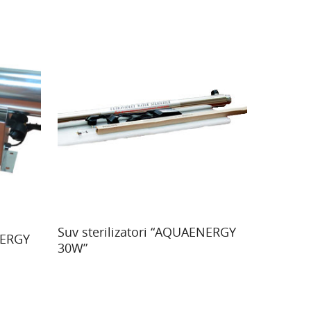
Read More
Suv sterilizatori “AQUAENERGY
NERGY
30W”