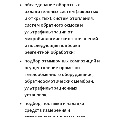
+998 90 326-87-88
обследование оборотных
охладительных систем (закрытых
Узбекистан, Ташкен
и открытых), систем отопления,
Яккасарайский район, у
систем обратного осмоса и
Зарбог, дом 31 – 31а
ультрафильтрации от
info@aquaenergy.
микробиологических загрязнений
и последующая подборка
реагентной обработки;
подбор отмывочных композиций и
осуществление промывок
теплообменного оборудования,
обратноосмотических мембран,
ультрафильтрационных
установок;
подбор, поставка и наладка
средств измерения и
автоматизации, в том числе