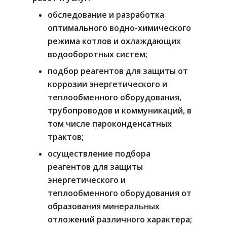
Главная
обследование и разработка
оптимального водно-химического
О компании
режима котлов и охлаждающих
водооборотных систем;
Продукты
подбор реагентов для защиты от
Услуги
Оборудование для очис
коррозии энергетического и
Насосное оборудование
теплообменного оборудования,
Контакты
трубопроводов и коммуникаций, в
Реагентная обработка в
Прайс-лист
том числе пароконденсатных
Очистка сточных вод
трактов;
Русский
осуществление подбора
Английский
реагентов для защиты
+998 78 120-08-02
энергетического и
Узбекский
+998 78 120-08-03
теплообменного оборудования от
образования минеральных
+998 78 120-08-04
отложений различного характера;