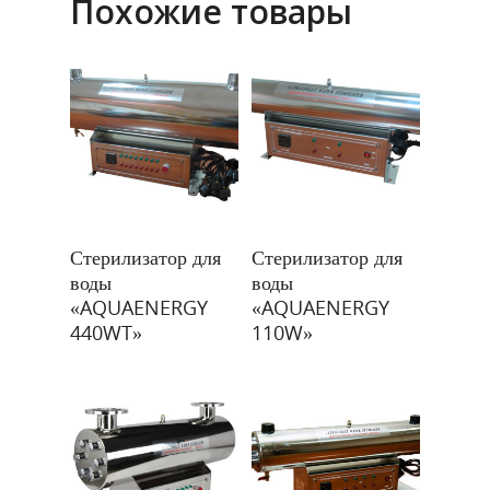
Похожие товары
Главная
Подробнее
Подробнее
Стерилизатор для
Стерилизатор для
О компании
воды
воды
Продукты
«AQUAENERGY
«AQUAENERGY
440WT»
110W»
Услуги
Оборудование для очис
Насосное оборудование
Контакты
Реагентная обработка в
Прайс-лист
Очистка сточных вод