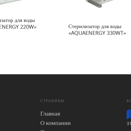
ее
затор для воды
Подробнее
Стерилизатор для воды
ENERGY 220W»
«AQUAENERGY 330WT»
СТРАНИЦЫ
К
Главная
О компании
3