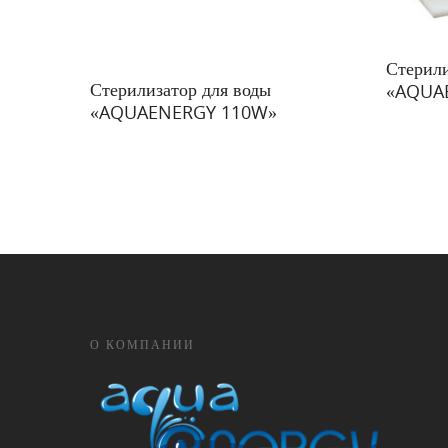
Подробн
Стерили
Подробнее
Стерилизатор для воды
«AQUA
«AQUAENERGY 110W»
О КОМПАНИИ