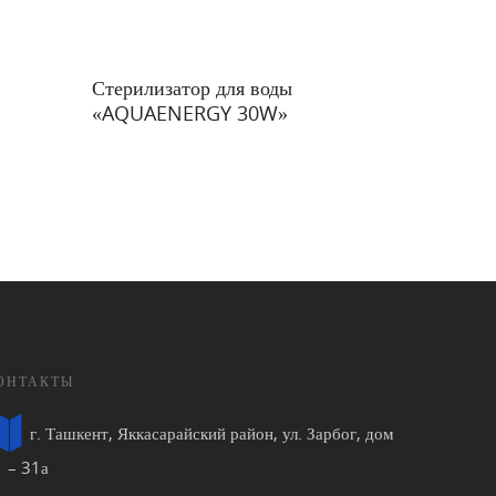
Подробнее
Стерилизатор для воды
«AQUAENERGY 30W»
ОНТАКТЫ
г. Ташкент, Яккасарайский район, ул. Зарбог, дом
1 – 31а