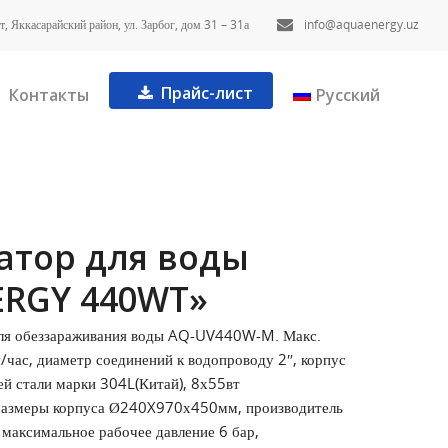
, Яккасарайский район, ул. Зарбог, дом 31 – 31а
info@aquaenergy.uz
Прайс-лист
Контакты
Русский
атор для воды
RGY 440WT»
ля обеззараживания воды AQ-UV440W-M. Макс.
/час, диаметр соединений к водопроводу 2″, корпус
ей стали марки 304L(Китай), 8х55вт
 размеры корпуса Ø240X970х450мм, производитель
, максимальное рабочее давление 6 бар,