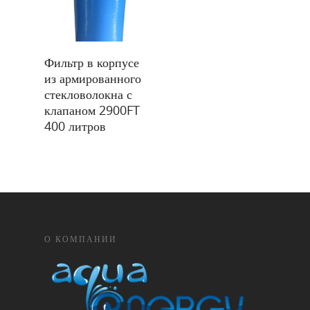
Узбекистан, Ташкен
Яккасарайский район, у
Зарбог, дом 31 – 31а
Подробнее
Фильтр в корпусе
info@aquaenergy.
из армированного
стекловолокна с
клапаном 2900FT
400 литров
О КОМПАНИИ