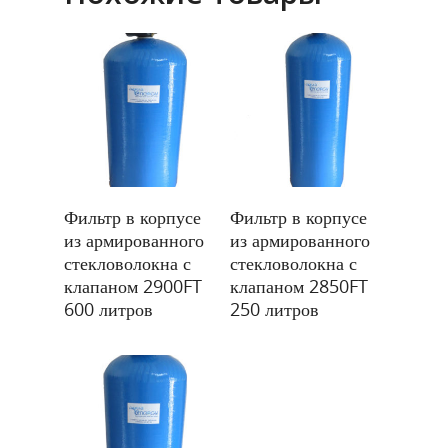
О компании
Продукты
Услуги
Оборудование для очис
Насосное оборудование
Контакты
Реагентная обработка в
Прайс-лист
Подробнее
Подробнее
Фильтр в корпусе
Фильтр в корпусе
Очистка сточных вод
из армированного
из армированного
Русский
стекловолокна с
стекловолокна с
Английский
клапаном 2900FT
клапаном 2850FT
+998 78 120-08-02
600 литров
250 литров
Узбекский
+998 78 120-08-03
+998 78 120-08-04
+998 90 326-87-88